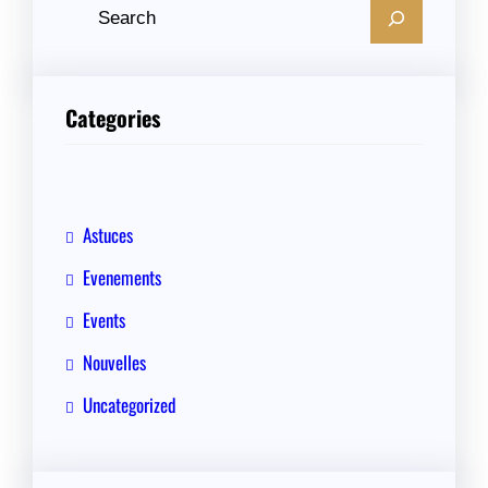
R
e
c
h
Categories
e
r
c
h
Astuces
e
Evenements
r
Events
Nouvelles
Uncategorized