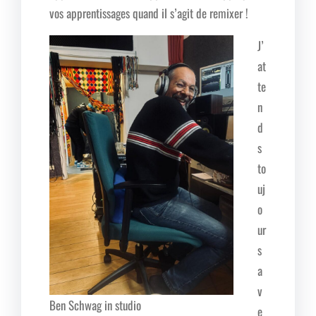
vos apprentissages quand il s’agit de remixer !
J’
at
te
n
d
s
to
uj
o
ur
s
a
v
Ben Schwag in studio
e