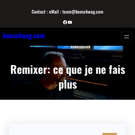
Aller
Contact : eMail : team@benschwag.com
au
contenu
Facebook
YouTube
benschwag.com
Remixer: ce que je ne fais
plus